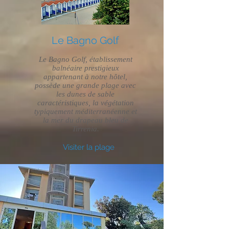
Le Bagno Golf
Le Bagno Golf, établissement
balnéaire prestigieux
appartenant à notre hôtel,
possède une grande plage avec
les dunes de sable
caractéristiques, la végétation
typiquement méditerranéenne et
la mer du drapeau bleu de
Tirrenia.
Visiter la plage